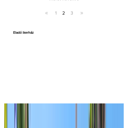
1
2
3
Eladó ikerház