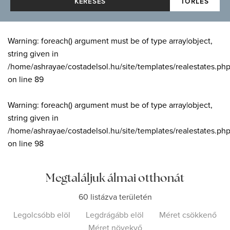
KERESÉS
TÖRLÉS
Warning
: foreach() argument must be of type array|object,
string given in
/home/ashrayae/costadelsol.hu/site/templates/realestates.ph
on line
89
Warning
: foreach() argument must be of type array|object,
string given in
/home/ashrayae/costadelsol.hu/site/templates/realestates.ph
on line
98
Megtaláljuk álmai otthonát
60 listázva területén
Legolcsóbb elöl
Legdrágább elöl
Méret csökkenő
Méret növekvő