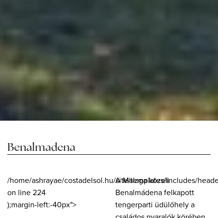
Benalmadena
/home/ashrayae/costadelsol.hu/site/templates/includes/heade
A Malaga közeli
on line
224
Benalmádena felkapott
);margin-left:-40px">
tengerparti üdülőhely a
családos nyaralók körében.